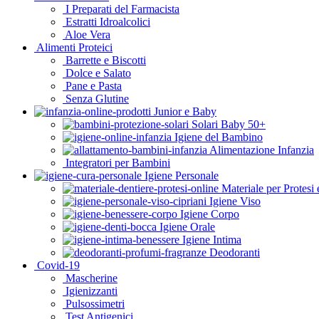
I Preparati del Farmacista
Estratti Idroalcolici
Aloe Vera
Alimenti Proteici
Barrette e Biscotti
Dolce e Salato
Pane e Pasta
Senza Glutine
Junior e Baby
Solari Baby 50+
Igiene del Bambino
Alimentazione Infanzia
Integratori per Bambini
Igiene Personale
Materiale per Protesi 
Igiene Viso
Igiene Corpo
Igiene Orale
Igiene Intima
Deodoranti
Covid-19
Mascherine
Igienizzanti
Pulsossimetri
Test Antigenici