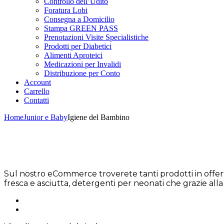
Controllo dell’Udito
Foratura Lobi
Consegna a Domicilio
Stampa GREEN PASS
Prenotazioni Visite Specialistiche
Prodotti per Diabetici
Alimenti Aproteici
Medicazioni per Invalidi
Distribuzione per Conto
Account
Carrello
Contatti
Home
Junior e Baby
Igiene del Bambino
Sul nostro eCommerce troverete tanti prodotti in offer
fresca e asciutta, detergenti per neonati che grazie a