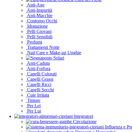
Anti-Age
Anti-Impurità
Anti-Macchie
Contorno Occhi
Idratazione
Pelli Giovani
Pelli Sensibili
Profumi
Trattamenti Notte
Nail Care e Make-up Unghie
Solari
Anti-Caduta
Anti-Forfora
Capelli Colorati
Capelli Grassi
Capelli Ricci
Capelli Secchi
Cute Irritata
Tinture
Per Lei
Per Lui
Integratori
Circolazione
Influenza e P