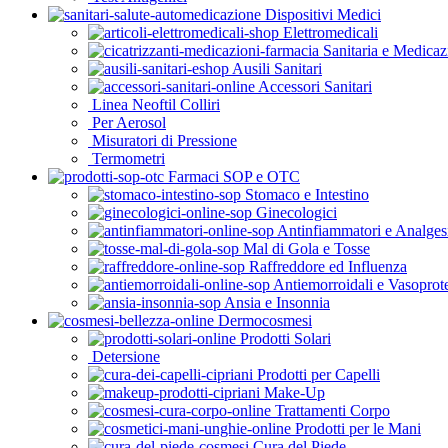
Dispositivi Medici
Elettromedicali
Sanitaria e Medicaz
Ausili Sanitari
Accessori Sanitari
Linea Neoftil Colliri
Per Aerosol
Misuratori di Pressione
Termometri
Farmaci SOP e OTC
Stomaco e Intestino
Ginecologici
Antinfiammatori e Analges
Mal di Gola e Tosse
Raffreddore ed Influenza
Antiemorroidali e Vasoprote
Ansia e Insonnia
Dermocosmesi
Prodotti Solari
Detersione
Prodotti per Capelli
Make-Up
Trattamenti Corpo
Prodotti per le Mani
Cura del Piede