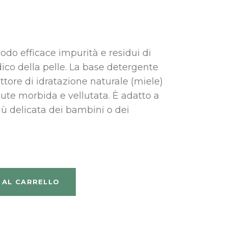
do efficace impurità e residui di
idico della pelle. La base detergente
tore di idratazione naturale (miele)
ute morbida e vellutata. È adatto a
più delicata dei bambini o dei
 CORPO CREMOSO 500ML quantity
 AL CARRELLO