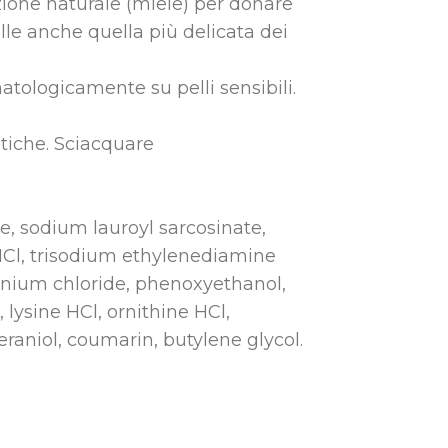
zione naturale (miele) per donare
lle anche quella più delicata dei
tologicamente su pelli sensibili.
itiche. Sciacquare
, sodium lauroyl sarcosinate,
 HCl, trisodium ethylenediamine
monium chloride, phenoxyethanol,
, lysine HCl, ornithine HCl,
eraniol, coumarin, butylene glycol.