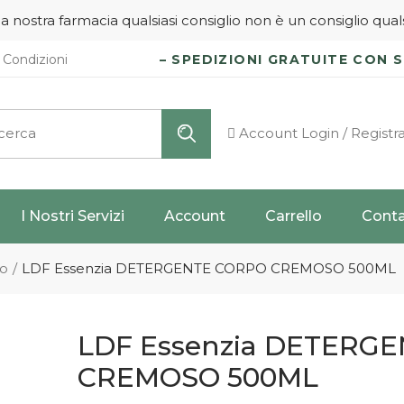
a nostra farmacia qualsiasi consiglio non è un consiglio quals
Condizioni
– SPEDIZIONI GRATUITE CON S
rca
Account
Login / Registra
I Nostri Servizi
Account
Carrello
Conta
care
Preparazioni
no
LDF Essenzia DETERGENTE CORPO CREMOSO 500ML
Galeniche
Controllo della
LDF Essenzia DETERG
Pressione
Autoanalisi della
CREMOSO 500ML
Glicemia