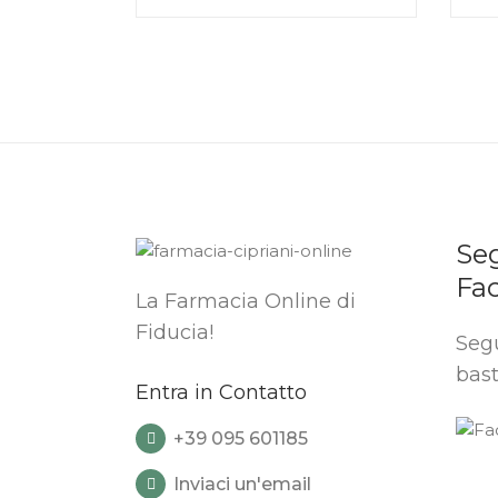
Seg
Fa
La Farmacia Online di
Fiducia!
Segu
bast
Entra in Contatto
+39 095 601185
Inviaci un'email