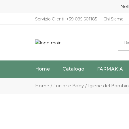
Nell
Servizio Clienti :+39 095 601185
Chi Siamo
Rice
per:
Home
Catalogo
FARMAKIA
Torna in Home
Beauty e Skin
Home
Junior e Baby
Igiene del Bambi
Chi Siamo
Integratori
Condizioni
Privacy Policy
Cookie Policy