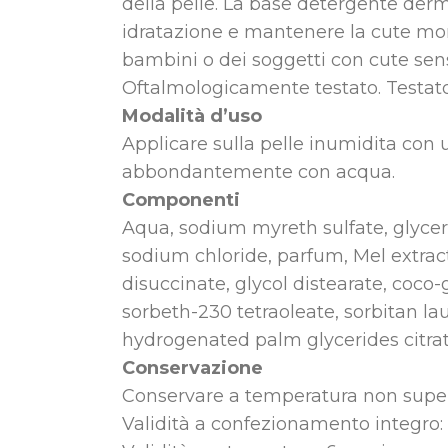
della pelle. La base detergente derm
idratazione e mantenere la cute morbi
bambini o dei soggetti con cute sens
Oftalmologicamente testato. Testato 
Modalità d’uso
Applicare sulla pelle inumidita con 
abbondantemente con acqua.
Componenti
Aqua, sodium myreth sulfate, glycer
sodium chloride, parfum, Mel extract
disuccinate, glycol distearate, coc
sorbeth-230 tetraoleate, sorbitan laur
hydrogenated palm glycerides citrate
Conservazione
Conservare a temperatura non super
Validità a confezionamento integro: