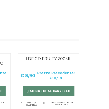
LDF GD FRUITY 200ML
CO
nte:
Prezzo Precedente:
€
8,90
€
8,90
O
AGGIUNGI AL CARRELLO
LLA
AGGIUNGI ALLA
VISTA
T
WISHLIST
RAPIDA