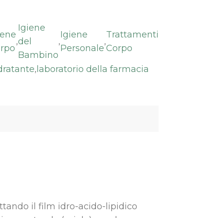
Igiene
iene
Igiene
Trattamenti
,
del
,
,
rpo
Personale
Corpo
Bambino
dratante
,
laboratorio della farmacia
tando il film idro-acido-lipidico