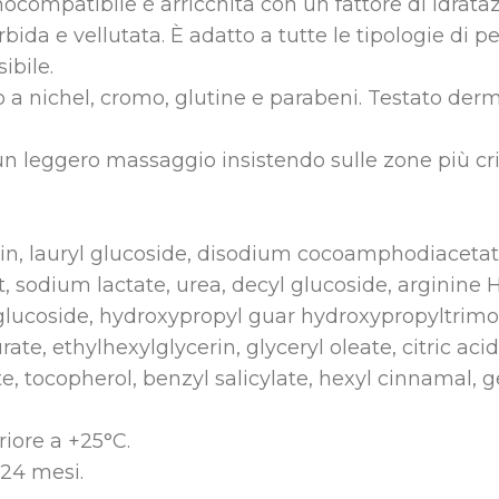
ocompatibile è arricchita con un fattore di idrata
da e vellutata. È adatto a tutte le tipologie di pe
ibile.
a nichel, cromo, glutine e parabeni. Testato derma
un leggero massaggio insistendo sulle zone più cr
in, lauryl glucoside, disodium cocoamphodiacetate
, sodium lactate, urea, decyl glucoside, arginine
o-glucoside, hydroxypropyl guar hydroxypropyltri
ate, ethylhexylglycerin, glyceryl oleate, citric acid
, tocopherol, benzyl salicylate, hexyl cinnamal, g
iore a +25°C.
 24 mesi.