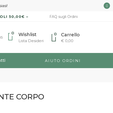
iasi!
OLI 50,00€ –
FAQ sugli Ordini
0
0
Wishlist
Carrello
ti
Lista Desideri
€
0,00
tti
AIUTO ORDINI
ENTE CORPO