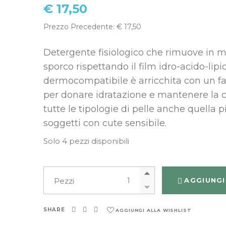
€
17,50
Noleggio Ossigeno
Controllo dell’Udito
Prezzo Precedente:
€
17,50
Foratura Lobi
Detergente fisiologico che rimuove in mo
Consegna a
sporco rispettando il film idro-acido-lip
Domicilio
dermocompatibile è arricchita con un fat
Stampa GREEN
per donare idratazione e mantenere la c
PASS
tutte le tipologie di pelle anche quella 
Prenotazioni Visite
soggetti con cute sensibile.
Specialistiche
Solo 4 pezzi disponibili
Prodotti per
Diabetici
LDF Essenzia DETERGENTE
Alimenti Aproteici
Pezzi
AGGIUNGI
Medicazioni per
Invalidi
SHARE
AGGIUNGI ALLA WISHLIST
Distribuzione per