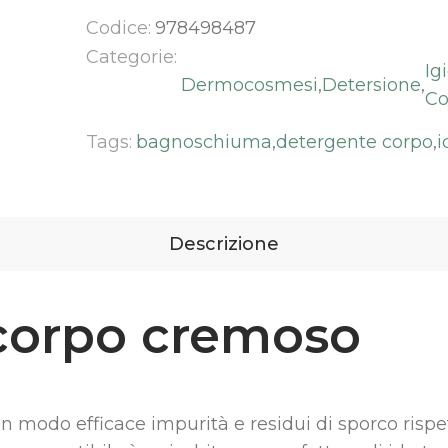
Conto
Codice:
978498487
Categorie:
Ig
Dermocosmesi
,
Detersione
,
Co
Tags:
bagnoschiuma
,
detergente corpo
,
i
Descrizione
corpo cremoso
 modo efficace impurità e residui di sporco rispet