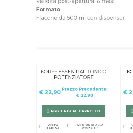
Validità post-apertura: 6 mesi.
Formato
Flacone da 500 ml con dispenser.
KORFF ESSENTIAL TONICO
KO
POTENZIATORE
Prezzo Precedente:
€
22,90
€
2
€
22,90
AGGIUNGI AL CARRELLO
AGGIUNGI ALLA
VISTA
WISHLIST
RAPIDA
R