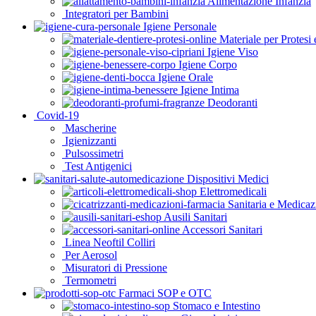
Alimentazione Infanzia
Integratori per Bambini
Igiene Personale
Materiale per Protesi 
Igiene Viso
Igiene Corpo
Igiene Orale
Igiene Intima
Deodoranti
Covid-19
Mascherine
Igienizzanti
Pulsossimetri
Test Antigenici
Dispositivi Medici
Elettromedicali
Sanitaria e Medicaz
Ausili Sanitari
Accessori Sanitari
Linea Neoftil Colliri
Per Aerosol
Misuratori di Pressione
Termometri
Farmaci SOP e OTC
Stomaco e Intestino