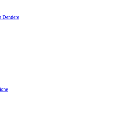
e Dentiere
ione