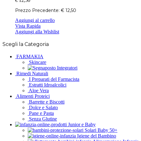
€
12,50
Prezzo Precedente:
€
12,50
Aggiungi al carrello
Vista Rapida
Aggiungi alla Wishlist
Scegli la Categoria
FARMAKIA
Skincare
Integratori
Rimedi Naturali
I Preparati del Farmacista
Estratti Idroalcolici
Aloe Vera
Alimenti Proteici
Barrette e Biscotti
Dolce e Salato
Pane e Pasta
Senza Glutine
Junior e Baby
Solari Baby 50+
Igiene del Bambino