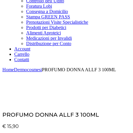
Controllo dell’Udito
Foratura Lobi
Consegna a Domicilio
Stampa GREEN PASS
Prenotazioni Visite Specialistiche
Prodotti per Diabetici
Alimenti Aproteici
Medicazioni per Invalidi
Distribuzione per Conto
Account
Carrello
Contatti
Home
Dermocosmesi
PROFUMO DONNA ALLF 3 100ML
PROFUMO DONNA ALLF 3 100ML
€
15,90