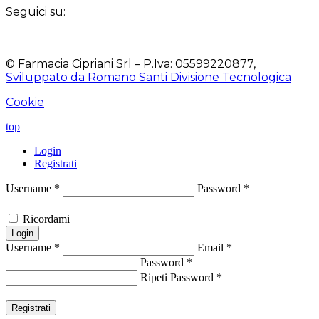
Seguici su:
© Farmacia Cipriani Srl – P.Iva: 05599220877,
Sviluppato da Romano Santi Divisione Tecnologica
Cookie
top
Login
Registrati
Username
*
Password
*
Ricordami
Login
Username
*
Email
*
Password
*
Ripeti Password
*
Registrati